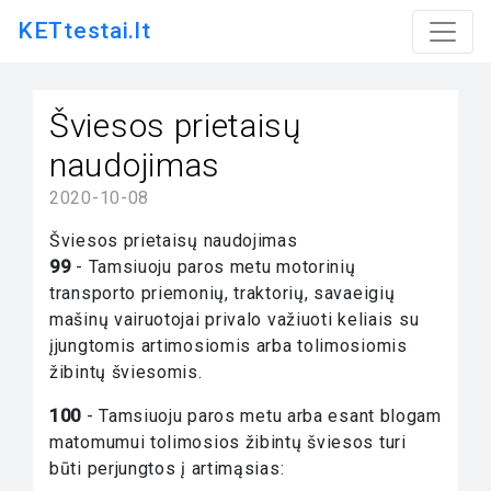
KETtestai.lt
Šviesos prietaisų
naudojimas
2020-10-08
Šviesos prietaisų naudojimas
99
- Tamsiuoju paros metu motorinių
transporto priemonių, traktorių, savaeigių
mašinų vairuotojai privalo važiuoti keliais su
įjungtomis artimosiomis arba tolimosiomis
žibintų šviesomis.
100
- Tamsiuoju paros metu arba esant blogam
matomumui tolimosios žibintų šviesos turi
būti perjungtos į artimąsias: