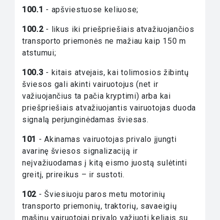
100.1
- apšviestuose keliuose;
100.2
- likus iki priešpriešiais atvažiuojančios
transporto priemonės ne mažiau kaip 150 m
atstumui;
100.3
- kitais atvejais, kai tolimosios žibintų
šviesos gali akinti vairuotojus (net ir
važiuojančius ta pačia kryptimi) arba kai
priešpriešiais atvažiuojantis vairuotojas duoda
signalą perjunginėdamas šviesas.
101
- Akinamas vairuotojas privalo įjungti
avarinę šviesos signalizaciją ir
neįvažiuodamas į kitą eismo juostą sulėtinti
greitį, prireikus – ir sustoti.
102
- Šviesiuoju paros metu motorinių
transporto priemonių, traktorių, savaeigių
mašinų vairuotojai privalo važiuoti keliais su