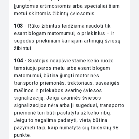
įjungtomis artimosiomis arba specialiai šiam
metui skirtomis žibintų šviesomis.
103
- Rūko žibintus leidžiama naudoti tik
esant blogam matomumui, o priekinius – ir
sugedus priekiniam kairiajam artimųjų šviesų
žibintui.
104
- Sustojus neapšviestame kelio ruože
tamsiuoju paros metu arba esant blogam
matomumui, būtina įjungti motorinės
transporto priemonės, traktoriaus, savaeigės
mašinos ir priekabos avarinę šviesos
signalizaciją. Jeigu avarinės šviesos
signalizacijos nėra arba ji sugedusi, transporto
priemonė turi būti pastatyta už kelio ribų.
Jeigu to negalima padaryti, vietą būtina
pažymėti taip, kaip numatyta šių taisyklių 98
punkte.