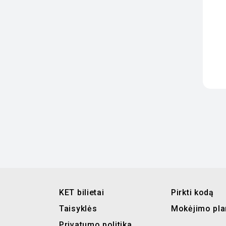
KET bilietai
Pirkti kodą
Taisyklės
Mokėjimo pla
Privatumo politika