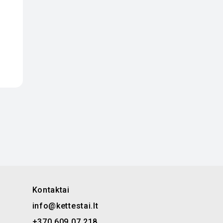
Kontaktai
info@kettestai.lt
+370 609 07 218