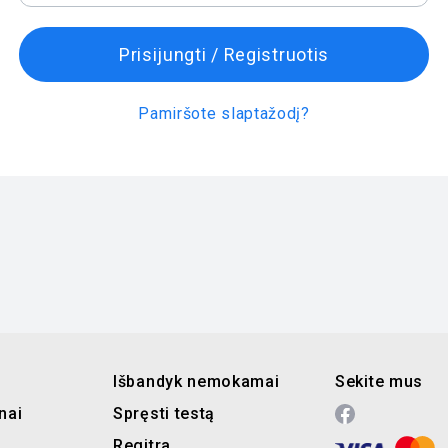
Prisijungti / Registruotis
Pamiršote slaptažodį?
Išbandyk nemokamai
Sekite mus
nai
Spręsti testą
Regitra