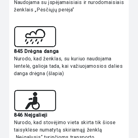
Naudojama su įspėjamaisiais ir nurodomaisiais
ženklais „Pėsčiųjų perėja“
845 Drėgna danga
Nurodo, kad ženklas, su kuriuo naudojama
lentelė, galioja tada, kai važiuojamosios dalies
danga drėgna (šlapia)
846 Neįgalieji
Nurodo, kad stovėjimo vieta skirta tik šiose
taisyklėse numatytą skiriamąjį ženklą
„Neįgalusis“ turinčioms transporto