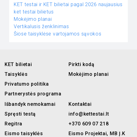
KET testai ir KET bilietai pagal 2026 naujausius
ket testai bilietus
Mokėjimo planai
Vertikalusis ženklinimas
Šiose taisyklėse vartojamos sąvokos
KET bilietai
Pirkti kodą
Taisyklės
Mokėjimo planai
Privatumo politika
Partnerystės programa
Išbandyk nemokamai
Kontaktai
Spręsti testą
info@kettestai.lt
Regitra
+370 609 07 218
Eismo taisyklės
Eismo Projektai, MB Į.K