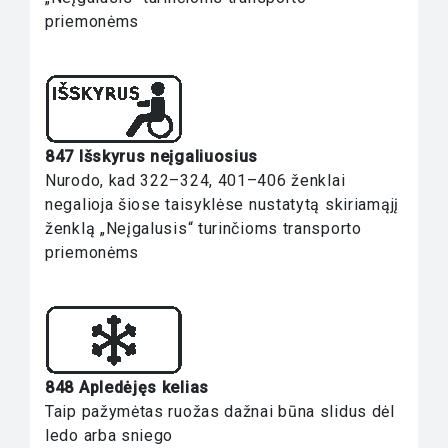
priemonėms
847 Išskyrus neįgaliuosius
Nurodo, kad 322–324, 401–406 ženklai
negalioja šiose taisyklėse nustatytą skiriamąjį
ženklą „Neįgalusis“ turinčioms transporto
priemonėms
848 Apledėjęs kelias
Taip pažymėtas ruožas dažnai būna slidus dėl
ledo arba sniego