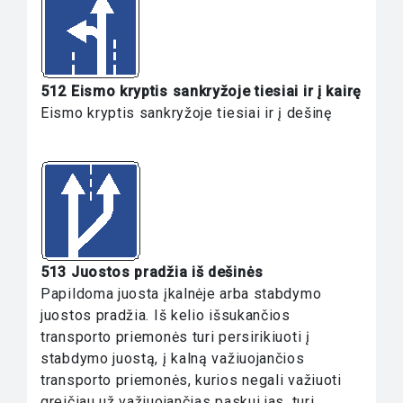
512 Eismo kryptis sankryžoje tiesiai ir į kairę
Eismo kryptis sankryžoje tiesiai ir į dešinę
513 Juostos pradžia iš dešinės
Papildoma juosta įkalnėje arba stabdymo
juostos pradžia. Iš kelio išsukančios
transporto priemonės turi persirikiuoti į
stabdymo juostą, į kalną važiuojančios
transporto priemonės, kurios negali važiuoti
greičiau už važiuojančias paskui jas, turi