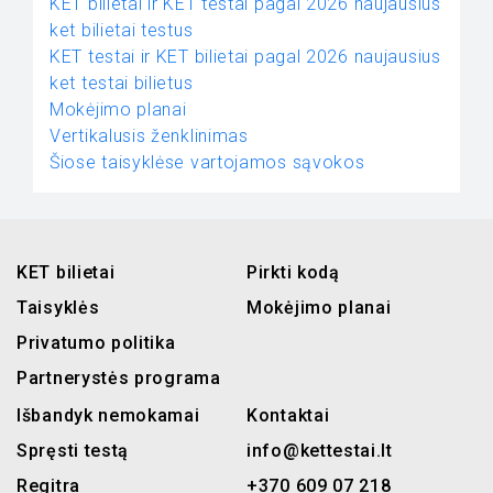
KET bilietai ir KET testai pagal 2026 naujausius
ket bilietai testus
KET testai ir KET bilietai pagal 2026 naujausius
ket testai bilietus
Mokėjimo planai
Vertikalusis ženklinimas
Šiose taisyklėse vartojamos sąvokos
KET bilietai
Pirkti kodą
Taisyklės
Mokėjimo planai
Privatumo politika
Partnerystės programa
Išbandyk nemokamai
Kontaktai
Spręsti testą
info@kettestai.lt
Regitra
+370 609 07 218