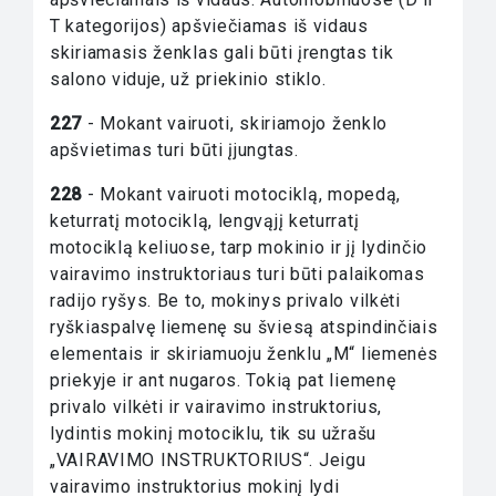
T kategorijos) apšviečiamas iš vidaus
skiriamasis ženklas gali būti įrengtas tik
salono viduje, už priekinio stiklo.
227
- Mokant vairuoti, skiriamojo ženklo
apšvietimas turi būti įjungtas.
228
- Mokant vairuoti motociklą, mopedą,
keturratį motociklą, lengvąjį keturratį
motociklą keliuose, tarp mokinio ir jį lydinčio
vairavimo instruktoriaus turi būti palaikomas
radijo ryšys. Be to, mokinys privalo vilkėti
ryškiaspalvę liemenę su šviesą atspindinčiais
elementais ir skiriamuoju ženklu „M“ liemenės
priekyje ir ant nugaros. Tokią pat liemenę
privalo vilkėti ir vairavimo instruktorius,
lydintis mokinį motociklu, tik su užrašu
„VAIRAVIMO INSTRUKTORIUS“. Jeigu
vairavimo instruktorius mokinį lydi