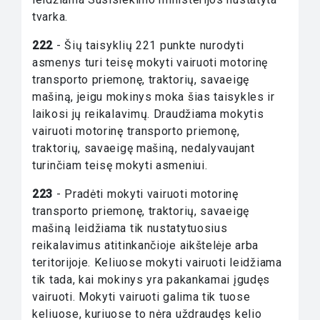
tvarka.
222
- Šių taisyklių 221 punkte nurodyti
asmenys turi teisę mokyti vairuoti motorinę
transporto priemonę, traktorių, savaeigę
mašiną, jeigu mokinys moka šias taisykles ir
laikosi jų reikalavimų. Draudžiama mokytis
vairuoti motorinę transporto priemonę,
traktorių, savaeigę mašiną, nedalyvaujant
turinčiam teisę mokyti asmeniui.
223
- Pradėti mokyti vairuoti motorinę
transporto priemonę, traktorių, savaeigę
mašiną leidžiama tik nustatytuosius
reikalavimus atitinkančioje aikštelėje arba
teritorijoje. Keliuose mokyti vairuoti leidžiama
tik tada, kai mokinys yra pakankamai įgudęs
vairuoti. Mokyti vairuoti galima tik tuose
keliuose, kuriuose to nėra uždraudęs kelio