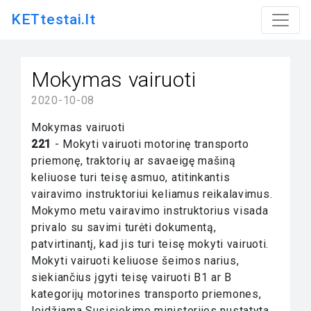
KETtestai.lt
Mokymas vairuoti
2020-10-08
Mokymas vairuoti
221
- Mokyti vairuoti motorinę transporto
priemonę, traktorių ar savaeigę mašiną
keliuose turi teisę asmuo, atitinkantis
vairavimo instruktoriui keliamus reikalavimus.
Mokymo metu vairavimo instruktorius visada
privalo su savimi turėti dokumentą,
patvirtinantį, kad jis turi teisę mokyti vairuoti.
Mokyti vairuoti keliuose šeimos narius,
siekiančius įgyti teisę vairuoti B1 ar B
kategorijų motorines transporto priemones,
leidžiama Susisiekimo ministerijos nustatyta