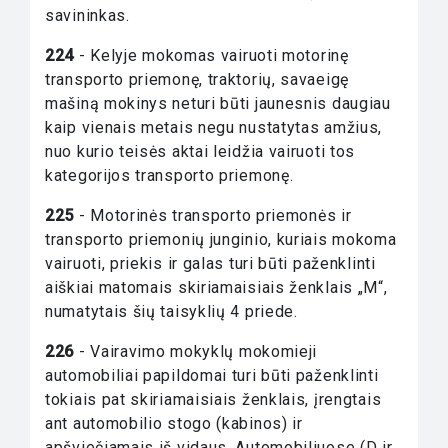
savininkas.
224
- Kelyje mokomas vairuoti motorinę
transporto priemonę, traktorių, savaeigę
mašiną mokinys neturi būti jaunesnis daugiau
kaip vienais metais negu nustatytas amžius,
nuo kurio teisės aktai leidžia vairuoti tos
kategorijos transporto priemonę.
225
- Motorinės transporto priemonės ir
transporto priemonių junginio, kuriais mokoma
vairuoti, priekis ir galas turi būti paženklinti
aiškiai matomais skiriamaisiais ženklais „M“,
numatytais šių taisyklių 4 priede.
226
- Vairavimo mokyklų mokomieji
automobiliai papildomai turi būti paženklinti
tokiais pat skiriamaisiais ženklais, įrengtais
ant automobilio stogo (kabinos) ir
apšviečiamais iš vidaus. Automobiliuose (D ir