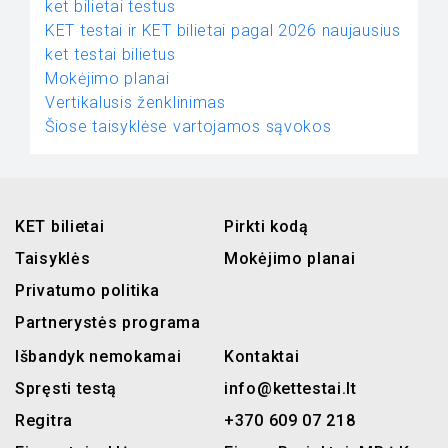
ket bilietai testus
KET testai ir KET bilietai pagal 2026 naujausius
ket testai bilietus
Mokėjimo planai
Vertikalusis ženklinimas
Šiose taisyklėse vartojamos sąvokos
KET bilietai
Pirkti kodą
Taisyklės
Mokėjimo planai
Privatumo politika
Partnerystės programa
Išbandyk nemokamai
Kontaktai
Spręsti testą
info@kettestai.lt
Regitra
+370 609 07 218