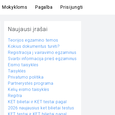
Mokykloms
Pagalba
Prisijungti
Naujausi įrašai
Teorijos egzamino temos
Kokius dokumentus turėti?
Registracija į vairavimo egzaminus
Svarbi informacija prieš egzaminus
Eismo taisyklės
Taisyklės
Privatumo politika
Partnerystės programa
Kelių eismo taisyklės
Regitra
KET bilietai ir KET testai pagal
2026 naujausius ket bilietai testus
KET testai ir KET bilietai pagal