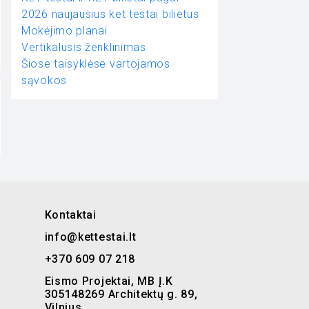
2026 naujausius ket testai bilietus
Mokėjimo planai
Vertikalusis ženklinimas
Šiose taisyklėse vartojamos
sąvokos
Kontaktai
info@kettestai.lt
+370 609 07 218
Eismo Projektai, MB Į.K
305148269 Architektų g. 89,
Vilnius