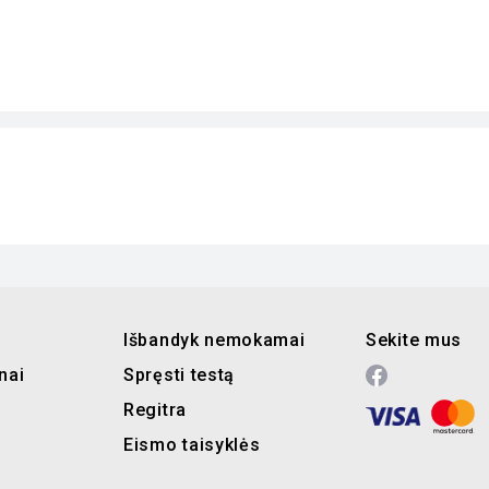
Išbandyk nemokamai
Sekite mus
nai
Spręsti testą
Regitra
Eismo taisyklės