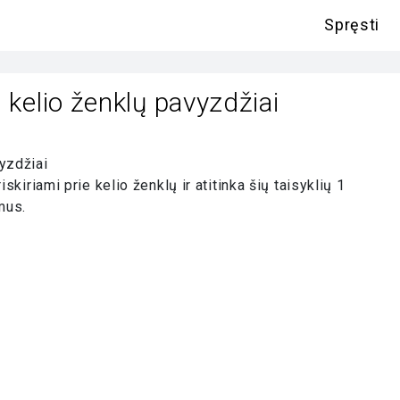
Spręsti
kelio ženklų pavyzdžiai
yzdžiai
skiriami prie kelio ženklų ir atitinka šių taisyklių 1
mus.