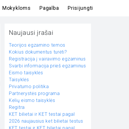
Mokykloms
Pagalba
Prisijungti
Naujausi įrašai
Teorijos egzamino temos
Kokius dokumentus turėti?
Registracija į vairavimo egzaminus
Svarbi informacija prieš egzaminus
Eismo taisyklės
Taisyklės
Privatumo politika
Partnerystės programa
Kelių eismo taisyklės
Regitra
KET bilietai ir KET testai pagal
2026 naujausius ket bilietai testus
KET testai ir KET bilietai pagal