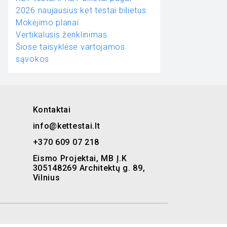
2026 naujausius ket testai bilietus
Mokėjimo planai
Vertikalusis ženklinimas
Šiose taisyklėse vartojamos
sąvokos
Kontaktai
info@kettestai.lt
+370 609 07 218
Eismo Projektai, MB Į.K
305148269 Architektų g. 89,
Vilnius