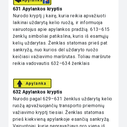
631 Apylankos kryptis
Nurodo kryptį į kairę, kuria reikia apvažiuoti
laikinai uždarytą kelio ruožą, ir informuoja
vairuotojus apie apylankos pradžią. 613–615
ženklų simboliai patikslina, kuris iš esamųjų
kelių uždarytas. Ženklas statomas prieš pat
sankryžą, nuo kurios dėl uždaryto ruožo
keičiasi važiavimo maršrutas. Toliau maršrute
reikia vadovautis 632–634 ženklais
632 Apylankos kryptis
Nurodo pagal 629–631 ženklus uždarytą kelio
ruožą apvažiuojančių transporto priemonių
važiavimo kryptį tiesiai. Ženklas statomas
prieš kiekvieną apylankoje esančią sankryžą.
Vairuotojai, kurie nepravažiavo pro vieną iš