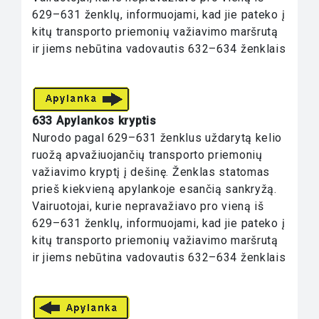
629–631 ženklų, informuojami, kad jie pateko į
kitų transporto priemonių važiavimo maršrutą
ir jiems nebūtina vadovautis 632–634 ženklais
633 Apylankos kryptis
Nurodo pagal 629–631 ženklus uždarytą kelio
ruožą apvažiuojančių transporto priemonių
važiavimo kryptį į dešinę. Ženklas statomas
prieš kiekvieną apylankoje esančią sankryžą.
Vairuotojai, kurie nepravažiavo pro vieną iš
629–631 ženklų, informuojami, kad jie pateko į
kitų transporto priemonių važiavimo maršrutą
ir jiems nebūtina vadovautis 632–634 ženklais