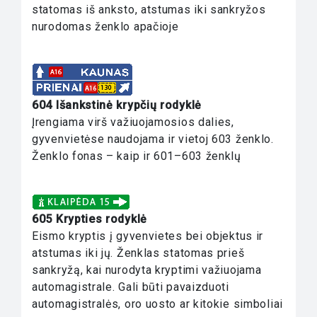
statomas iš anksto, atstumas iki sankryžos
nurodomas ženklo apačioje
604 Išankstinė krypčių rodyklė
Įrengiama virš važiuojamosios dalies,
gyvenvietėse naudojama ir vietoj 603 ženklo.
Ženklo fonas – kaip ir 601–603 ženklų
605 Krypties rodyklė
Eismo kryptis į gyvenvietes bei objektus ir
atstumas iki jų. Ženklas statomas prieš
sankryžą, kai nurodyta kryptimi važiuojama
automagistrale. Gali būti pavaizduoti
automagistralės, oro uosto ar kitokie simboliai