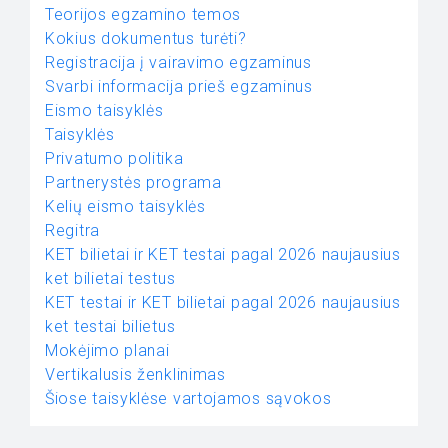
Teorijos egzamino temos
Kokius dokumentus turėti?
Registracija į vairavimo egzaminus
Svarbi informacija prieš egzaminus
Eismo taisyklės
Taisyklės
Privatumo politika
Partnerystės programa
Kelių eismo taisyklės
Regitra
KET bilietai ir KET testai pagal 2026 naujausius
ket bilietai testus
KET testai ir KET bilietai pagal 2026 naujausius
ket testai bilietus
Mokėjimo planai
Vertikalusis ženklinimas
Šiose taisyklėse vartojamos sąvokos