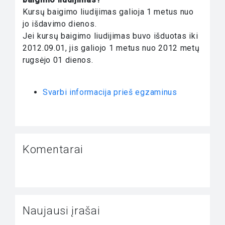
Kursų baigimo liudijimas galioja 1 metus nuo
jo išdavimo dienos.
Jei kursų baigimo liudijimas buvo išduotas iki
2012.09.01, jis galiojo 1 metus nuo 2012 metų
rugsėjo 01 dienos.
Svarbi informacija prieš egzaminus
Komentarai
Naujausi įrašai