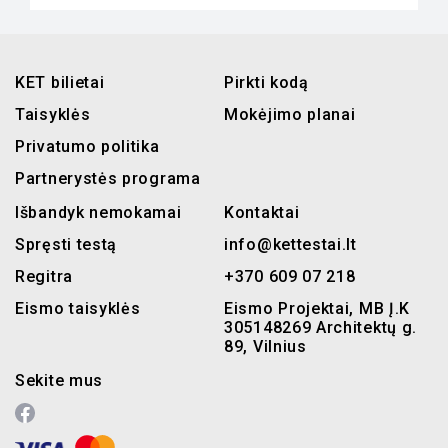
KET bilietai
Pirkti kodą
Taisyklės
Mokėjimo planai
Privatumo politika
Partnerystės programa
Išbandyk nemokamai
Kontaktai
Spręsti testą
info@kettestai.lt
Regitra
+370 609 07 218
Eismo taisyklės
Eismo Projektai, MB Į.K
305148269 Architektų g.
89, Vilnius
Sekite mus