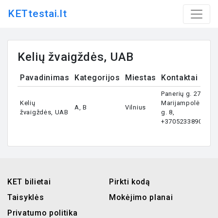
KETtestai.lt
Kelių žvaigždės, UAB
Pavadinimas
Kategorijos
Miestas
Kontaktai
Panerių g. 27 /
Kelių
Marijampolės
A, B
Vilnius
žvaigždės, UAB
g. 8,
+37052338900
KET bilietai
Pirkti kodą
Taisyklės
Mokėjimo planai
Privatumo politika