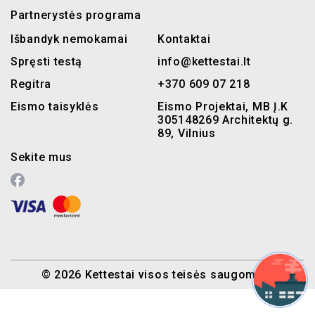
Partnerystės programa
Išbandyk nemokamai
Kontaktai
Spręsti testą
info@kettestai.lt
Regitra
+370 609 07 218
Eismo taisyklės
Eismo Projektai, MB Į.K
305148269 Architektų g.
89, Vilnius
Sekite mus
© 2026 Kettestai visos teisės saugomos.