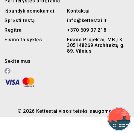
Partnerystės programa
Išbandyk nemokamai
Kontaktai
Spręsti testą
info@kettestai.lt
Regitra
+370 609 07 218
Eismo taisyklės
Eismo Projektai, MB Į.K
305148269 Architektų g.
89, Vilnius
Sekite mus
© 2026 Kettestai visos teisės saugomos.