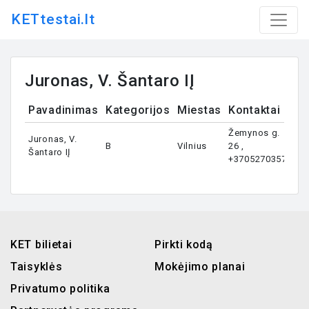
KETtestai.lt
Juronas, V. Šantaro IĮ
Pavadinimas
Kategorijos
Miestas
Kontaktai
Žemynos g.
Juronas, V.
B
Vilnius
26 ,
Šantaro IĮ
+37052703577
KET bilietai
Pirkti kodą
Taisyklės
Mokėjimo planai
Privatumo politika