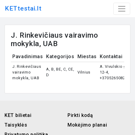
KETtestai.lt
J. Rinkevičiaus vairavimo
mokykla, UAB
Pavadinimas
Kategorijos
Miestas
Kontaktai
J. Rinkevičiaus
A. Vivulskio g.
A, B, BE, C, CE,
vairavimo
Vilnius
12-4,
D
mokykla, UAB
+37052650821
KET bilietai
Pirkti kodą
Taisyklės
Mokėjimo planai
Privatumo politika