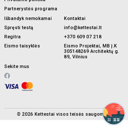
Partnerystės programa
Išbandyk nemokamai
Kontaktai
Spręsti testą
info@kettestai.lt
Regitra
+370 609 07 218
Eismo taisyklės
Eismo Projektai, MB Į.K
305148269 Architektų g.
89, Vilnius
Sekite mus
© 2026 Kettestai visos teisės saugomos.