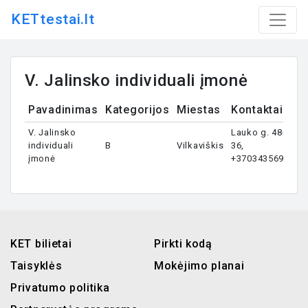
KETtestai.lt
V. Jalinsko individuali įmonė
Pavadinimas
Kategorijos
Miestas
Kontaktai
V. Jalinsko
Lauko g. 48-
individuali
B
Vilkaviškis
36,
įmonė
+37034356963
KET bilietai
Pirkti kodą
Taisyklės
Mokėjimo planai
Privatumo politika