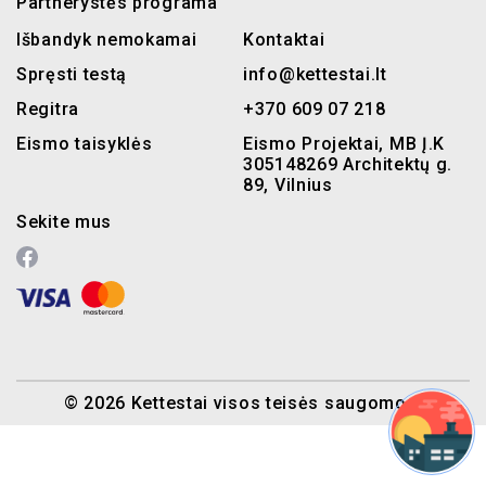
Partnerystės programa
Išbandyk nemokamai
Kontaktai
Spręsti testą
info@kettestai.lt
Regitra
+370 609 07 218
Eismo taisyklės
Eismo Projektai, MB Į.K
305148269 Architektų g.
89, Vilnius
Sekite mus
© 2026 Kettestai visos teisės saugomos.