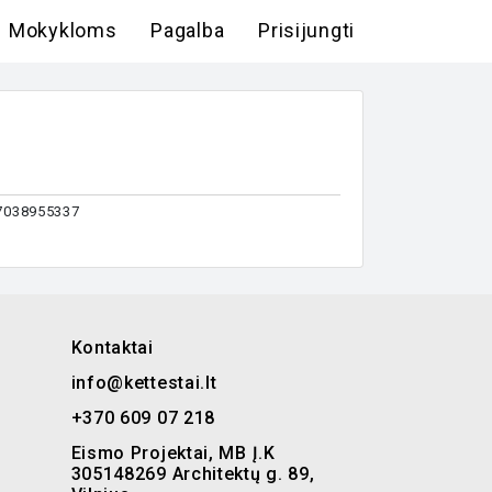
Mokykloms
Pagalba
Prisijungti
37038955337
Kontaktai
info@kettestai.lt
+370 609 07 218
Eismo Projektai, MB Į.K
305148269 Architektų g. 89,