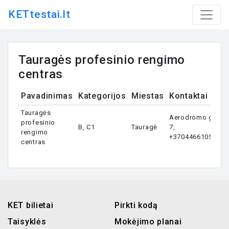
KETtestai.lt
Tauragės profesinio rengimo
centras
Pavadinimas
Kategorijos
Miestas
Kontaktai
Tauragės
Aerodromo g.
profesinio
B, C1
Tauragė
7,
rengimo
+37044661055
centras
KET bilietai
Pirkti kodą
Taisyklės
Mokėjimo planai