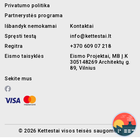
Privatumo politika
Partnerystės programa
Išbandyk nemokamai
Kontaktai
Spręsti testą
info@kettestai.lt
Regitra
+370 609 07 218
Eismo taisyklės
Eismo Projektai, MB Į.K
305148269 Architektų g.
89, Vilnius
Sekite mus
© 2026 Kettestai visos teisės saugomos.