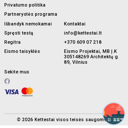
Privatumo politika
Partnerystės programa
Išbandyk nemokamai
Kontaktai
Spręsti testą
info@kettestai.lt
Regitra
+370 609 07 218
Eismo taisyklės
Eismo Projektai, MB Į.K
305148269 Architektų g.
89, Vilnius
Sekite mus
© 2026 Kettestai visos teisės saugomos.