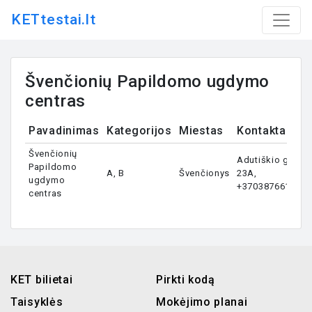
KETtestai.lt
Švenčionių Papildomo ugdymo
centras
Pavadinimas
Kategorijos
Miestas
Kontaktai
Švenčionių
Adutiškio g.
Papildomo
A, B
Švenčionys
23A,
ugdymo
+37038766153
centras
KET bilietai
Pirkti kodą
Taisyklės
Mokėjimo planai