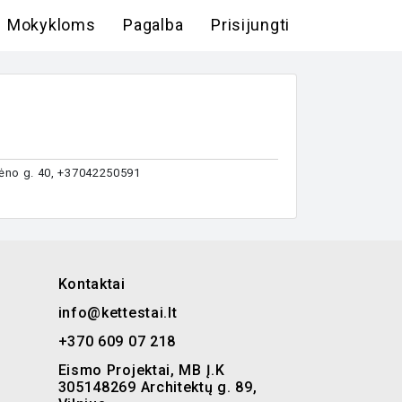
Mokykloms
Pagalba
Prisijungti
rėno g. 40, +37042250591
Kontaktai
info@kettestai.lt
+370 609 07 218
Eismo Projektai, MB Į.K
305148269 Architektų g. 89,