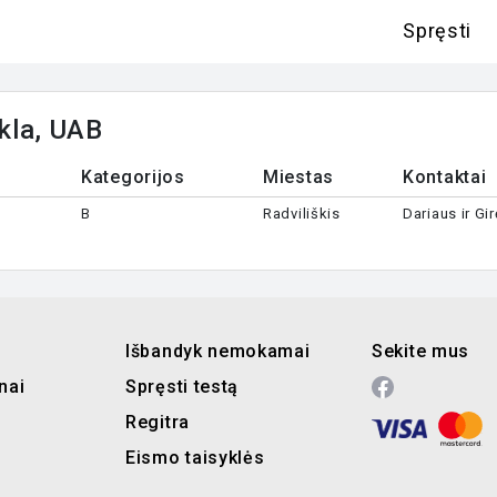
Spręsti
kla, UAB
Kategorijos
Miestas
Kontaktai
B
Radviliškis
Dariaus ir Gi
Išbandyk nemokamai
Sekite mus
nai
Spręsti testą
Regitra
Eismo taisyklės