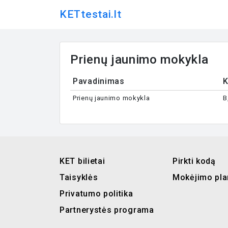
KETtestai.lt
Prienų jaunimo mokykla
Pavadinimas
K
Prienų jaunimo mokykla
B
KET bilietai
Pirkti kodą
Taisyklės
Mokėjimo pla
Privatumo politika
Partnerystės programa