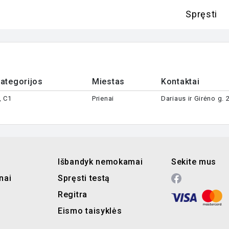
Spręsti
ategorijos
Miestas
Kontaktai
, C1
Prienai
Dariaus ir Girėno g.
Išbandyk nemokamai
Sekite mus
nai
Spręsti testą
Regitra
Eismo taisyklės