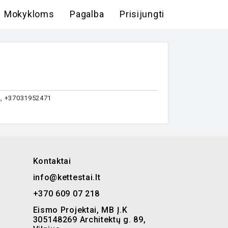
Mokykloms
Pagalba
Prisijungti
 2, +37031952471
Kontaktai
info@kettestai.lt
+370 609 07 218
Eismo Projektai, MB Į.K
305148269 Architektų g. 89,