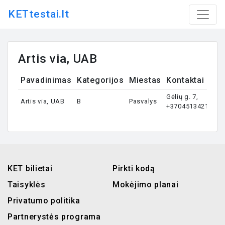
KETtestai.lt
Artis via, UAB
Pavadinimas
Kategorijos
Miestas
Kontaktai
Gėlių g. 7,
Artis via, UAB
B
Pasvalys
+37045134219
KET bilietai
Pirkti kodą
Taisyklės
Mokėjimo planai
Privatumo politika
Partnerystės programa