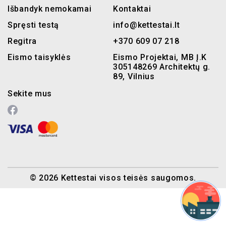
Išbandyk nemokamai
Kontaktai
Spręsti testą
info@kettestai.lt
Regitra
+370 609 07 218
Eismo taisyklės
Eismo Projektai, MB Į.K
305148269 Architektų g.
89, Vilnius
Sekite mus
© 2026 Kettestai visos teisės saugomos.