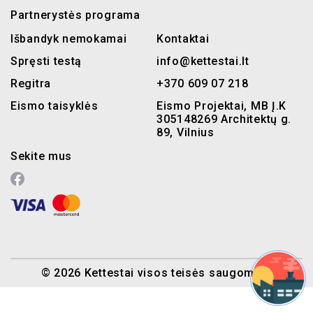
Partnerystės programa
Išbandyk nemokamai
Kontaktai
Spręsti testą
info@kettestai.lt
Regitra
+370 609 07 218
Eismo taisyklės
Eismo Projektai, MB Į.K
305148269 Architektų g.
89, Vilnius
Sekite mus
© 2026 Kettestai visos teisės saugomos.