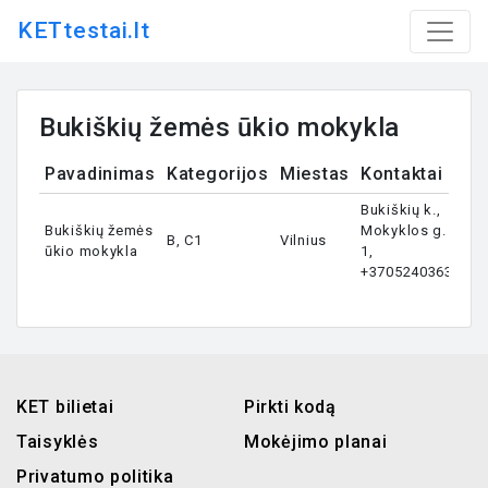
KETtestai.lt
Bukiškių žemės ūkio mokykla
Pavadinimas
Kategorijos
Miestas
Kontaktai
Bukiškių k.,
Bukiškių žemės
Mokyklos g.
B, C1
Vilnius
ūkio mokykla
1,
+37052403631
KET bilietai
Pirkti kodą
Taisyklės
Mokėjimo planai
Privatumo politika