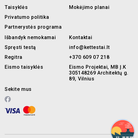
Taisyklės
Mokėjimo planai
Privatumo politika
Partnerystės programa
Išbandyk nemokamai
Kontaktai
Spręsti testą
info@kettestai.lt
Regitra
+370 609 07 218
Eismo taisyklės
Eismo Projektai, MB Į.K
305148269 Architektų g.
89, Vilnius
Sekite mus