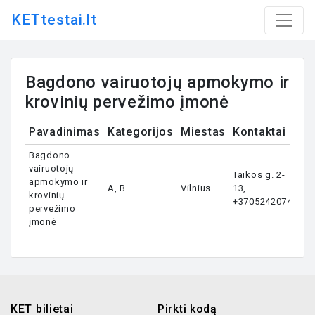
KETtestai.lt
Bagdono vairuotojų apmokymo ir
krovinių pervežimo įmonė
Pavadinimas
Kategorijos
Miestas
Kontaktai
Bagdono
vairuotojų
Taikos g. 2-
apmokymo ir
A, B
Vilnius
13,
krovinių
+37052420747
pervežimo
įmonė
KET bilietai
Pirkti kodą