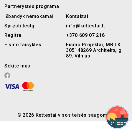
Partnerystės programa
Išbandyk nemokamai
Kontaktai
Spręsti testą
info@kettestai.lt
Regitra
+370 609 07 218
Eismo taisyklės
Eismo Projektai, MB Į.K
305148269 Architektų g.
89, Vilnius
Sekite mus
© 2026 Kettestai visos teisės saugomos.