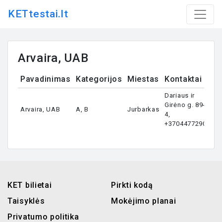
KETtestai.lt
Arvaira, UAB
Pavadinimas
Kategorijos
Miestas
Kontaktai
Dariaus ir
Girėno g. 89-
Arvaira, UAB
A, B
Jurbarkas
4,
+37044772900
KET bilietai
Pirkti kodą
Taisyklės
Mokėjimo planai
Privatumo politika