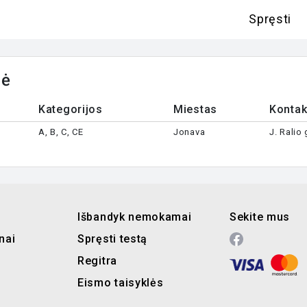
Spręsti
nė
Kategorijos
Miestas
Kontak
A, B, C, CE
Jonava
J. Ralio
Išbandyk nemokamai
Sekite mus
nai
Spręsti testą
Regitra
Eismo taisyklės