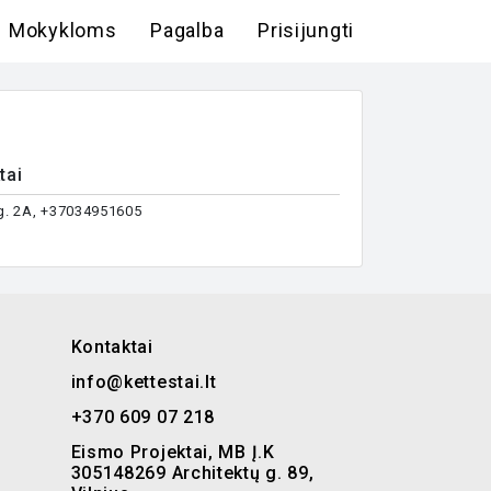
Mokykloms
Pagalba
Prisijungti
tai
 g. 2A, +37034951605
Kontaktai
info@kettestai.lt
+370 609 07 218
Eismo Projektai, MB Į.K
305148269 Architektų g. 89,