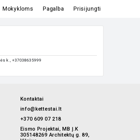
Mokykloms
Pagalba
Prisijungti
inės k., +37038635999
Kontaktai
info@kettestai.lt
+370 609 07 218
Eismo Projektai, MB Į.K
305148269 Architektų g. 89,