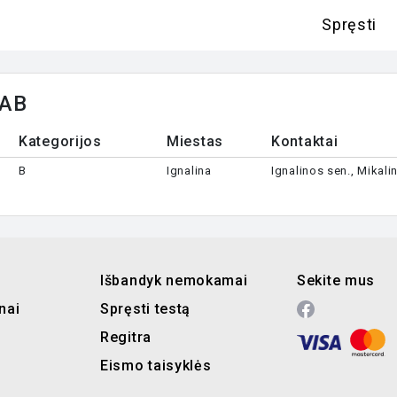
Spręsti
UAB
Kategorijos
Miestas
Kontaktai
B
Ignalina
Ignalinos sen., Mikal
Išbandyk nemokamai
Sekite mus
nai
Spręsti testą
Regitra
Eismo taisyklės