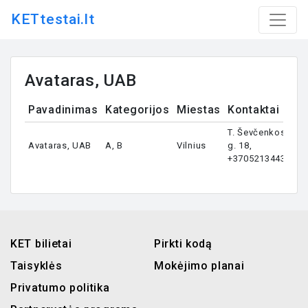
KETtestai.lt
Avataras, UAB
Pavadinimas
Kategorijos
Miestas
Kontaktai
T. Ševčenkos
Avataras, UAB
A, B
Vilnius
g. 18,
+37052134433
KET bilietai
Pirkti kodą
Taisyklės
Mokėjimo planai
Privatumo politika