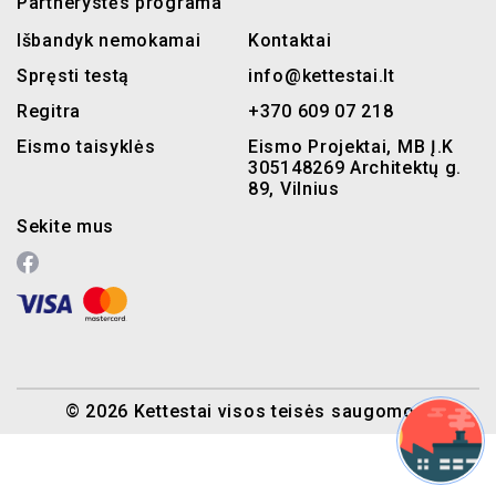
Partnerystės programa
Išbandyk nemokamai
Kontaktai
Spręsti testą
info@kettestai.lt
Regitra
+370 609 07 218
Eismo taisyklės
Eismo Projektai, MB Į.K
305148269 Architektų g.
89, Vilnius
Sekite mus
© 2026 Kettestai visos teisės saugomos.