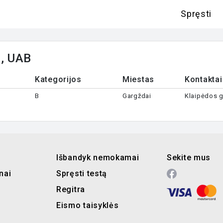
Spręsti
a, UAB
Kategorijos
Miestas
Kontaktai
B
Gargždai
Klaipėdos g
Išbandyk nemokamai
Sekite mus
nai
Spręsti testą
Regitra
Eismo taisyklės