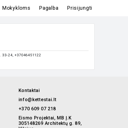
Mokykloms
Pagalba
Prisijungti
. 33-24, +37046451122
Kontaktai
info@kettestai.lt
+370 609 07 218
Eismo Projektai, MB Į.K
305148269 Architektų g. 89,