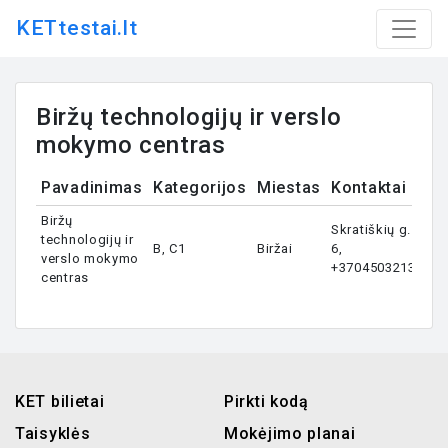
KETtestai.lt
Biržų technologijų ir verslo
mokymo centras
Pavadinimas
Kategorijos
Miestas
Kontaktai
Biržų
Skratiškių g.
technologijų ir
B, C1
Biržai
6,
verslo mokymo
+37045032134
centras
KET bilietai
Pirkti kodą
Taisyklės
Mokėjimo planai