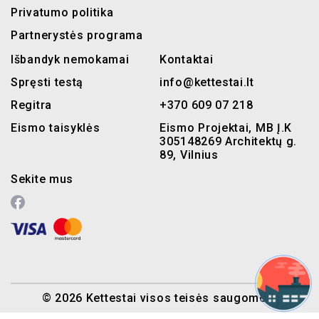
Privatumo politika
Partnerystės programa
Išbandyk nemokamai
Kontaktai
Spręsti testą
info@kettestai.lt
Regitra
+370 609 07 218
Eismo taisyklės
Eismo Projektai, MB Į.K
305148269 Architektų g.
89, Vilnius
Sekite mus
© 2026 Kettestai visos teisės saugomos.