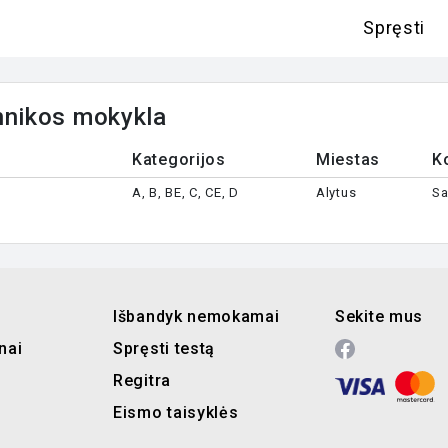
Spręsti
chnikos mokykla
Kategorijos
Miestas
K
A, B, BE, C, CE, D
Alytus
Sa
Išbandyk nemokamai
Sekite mus
nai
Spręsti testą
Regitra
Eismo taisyklės