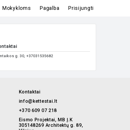
Mokykloms
Pagalba
Prisijungti
ontaktai
ntaikos g. 30, +37031535682
Kontaktai
info@kettestai.lt
+370 609 07 218
Eismo Projektai, MB Į.K
305148269 Architektų g. 89,