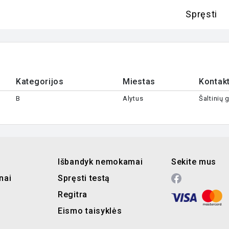
Spręsti
Kategorijos
Miestas
Kontakt
B
Alytus
Šaltinių 
Išbandyk nemokamai
Sekite mus
nai
Spręsti testą
Regitra
Eismo taisyklės