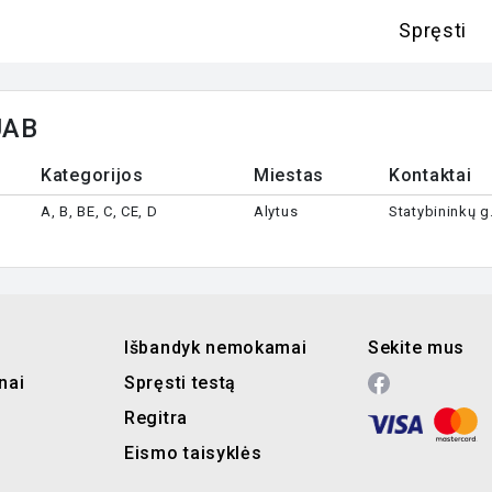
Spręsti
UAB
Kategorijos
Miestas
Kontaktai
A, B, BE, C, CE, D
Alytus
Statybininkų g
Išbandyk nemokamai
Sekite mus
nai
Spręsti testą
Regitra
Eismo taisyklės