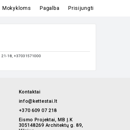
Mokykloms
Pagalba
Prisijungti
. 21-18, +37031571000
Kontaktai
info@kettestai.lt
+370 609 07 218
Eismo Projektai, MB Į.K
305148269 Architektų g. 89,