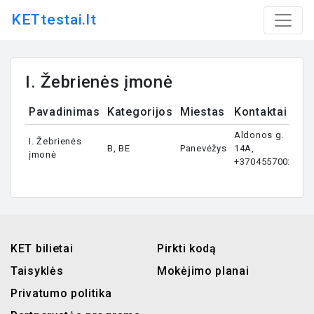
KETtestai.lt
I. Žebrienės įmonė
Pavadinimas
Kategorijos
Miestas
Kontaktai
Aldonos g.
I. Žebrienės
B, BE
Panevėžys
14A,
įmonė
+37045570022
KET bilietai
Pirkti kodą
Taisyklės
Mokėjimo planai
Privatumo politika