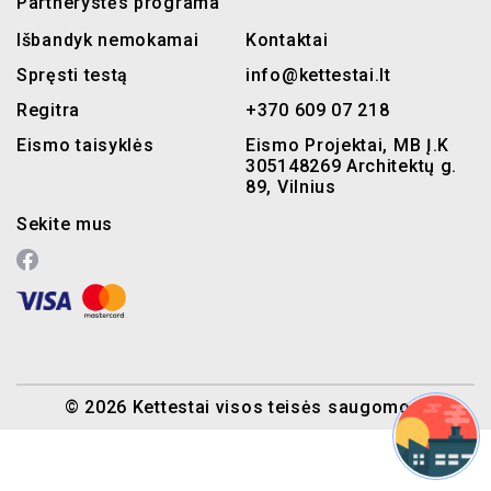
Partnerystės programa
Išbandyk nemokamai
Kontaktai
Spręsti testą
info@kettestai.lt
Regitra
+370 609 07 218
Eismo taisyklės
Eismo Projektai, MB Į.K
305148269 Architektų g.
89, Vilnius
Sekite mus
© 2026 Kettestai visos teisės saugomos.