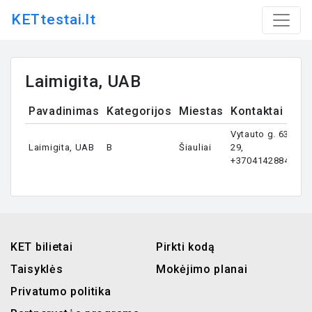
KETtestai.lt
Laimigita, UAB
Pavadinimas
Kategorijos
Miestas
Kontaktai
Vytauto g. 63-
Laimigita, UAB
B
Šiauliai
29,
+37041428844
KET bilietai
Pirkti kodą
Taisyklės
Mokėjimo planai
Privatumo politika