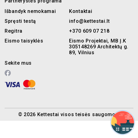
Partnerystės programa
Išbandyk nemokamai
Kontaktai
Spręsti testą
info@kettestai.lt
Regitra
+370 609 07 218
Eismo taisyklės
Eismo Projektai, MB Į.K
305148269 Architektų g.
89, Vilnius
Sekite mus
© 2026 Kettestai visos teisės saugomos.