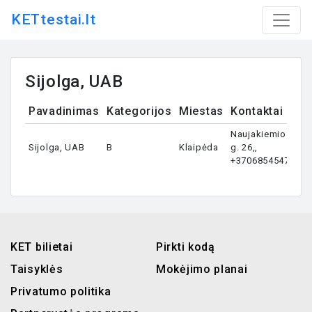
KETtestai.lt
Sijolga, UAB
Pavadinimas
Kategorijos
Miestas
Kontaktai
Naujakiemio
Sijolga, UAB
B
Klaipėda
g. 26,,
+37068545476
KET bilietai
Pirkti kodą
Taisyklės
Mokėjimo planai
Privatumo politika