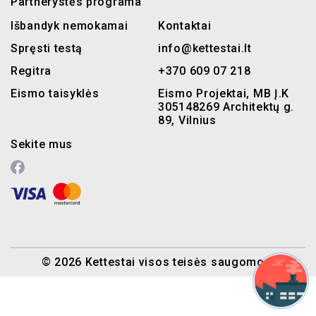
Partnerystės programa
Išbandyk nemokamai
Kontaktai
Spręsti testą
info@kettestai.lt
Regitra
+370 609 07 218
Eismo taisyklės
Eismo Projektai, MB Į.K
305148269 Architektų g.
89, Vilnius
Sekite mus
© 2026 Kettestai visos teisės saugomos.