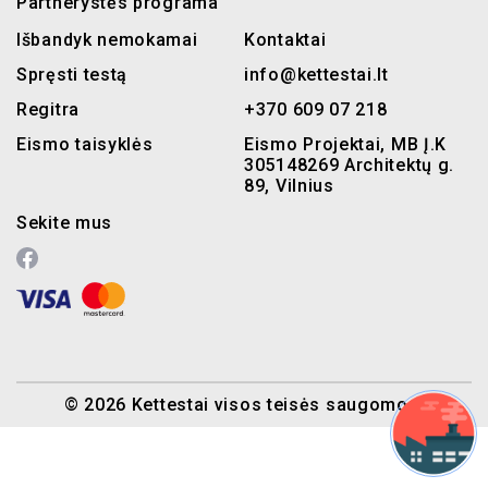
Partnerystės programa
Išbandyk nemokamai
Kontaktai
Spręsti testą
info@kettestai.lt
Regitra
+370 609 07 218
Eismo taisyklės
Eismo Projektai, MB Į.K
305148269 Architektų g.
89, Vilnius
Sekite mus
© 2026 Kettestai visos teisės saugomos.