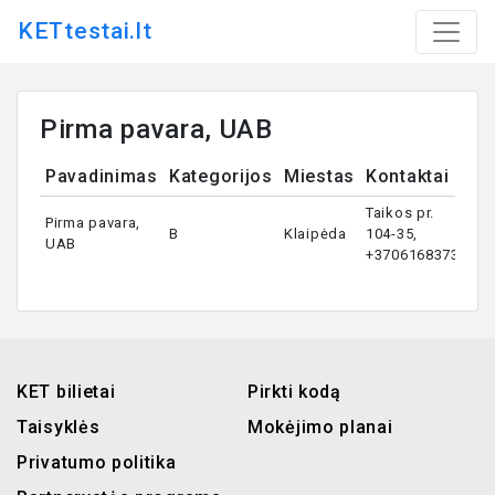
KETtestai.lt
Pirma pavara, UAB
Pavadinimas
Kategorijos
Miestas
Kontaktai
Taikos pr.
Pirma pavara,
B
Klaipėda
104-35,
UAB
+37061683732
KET bilietai
Pirkti kodą
Taisyklės
Mokėjimo planai
Privatumo politika