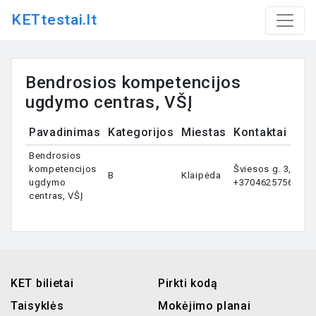
KETtestai.lt
Bendrosios kompetencijos
ugdymo centras, VŠĮ
Pavadinimas
Kategorijos
Miestas
Kontaktai
Bendrosios
kompetencijos
Šviesos g. 3,
B
Klaipėda
ugdymo
+37046257560
centras, VŠĮ
KET bilietai
Pirkti kodą
Taisyklės
Mokėjimo planai