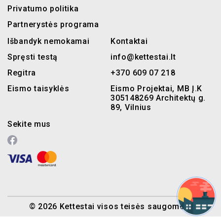
Privatumo politika
Partnerystės programa
Išbandyk nemokamai
Kontaktai
Spręsti testą
info@kettestai.lt
Regitra
+370 609 07 218
Eismo taisyklės
Eismo Projektai, MB Į.K
305148269 Architektų g.
89, Vilnius
Sekite mus
© 2026 Kettestai visos teisės saugomos.