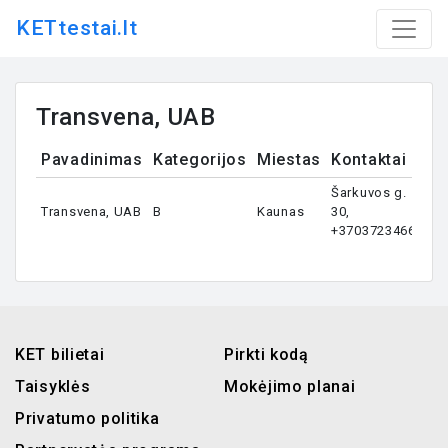
KETtestai.lt
Transvena, UAB
Pavadinimas
Kategorijos
Miestas
Kontaktai
Šarkuvos g.
Transvena, UAB
B
Kaunas
30,
+37037234660
KET bilietai
Pirkti kodą
Taisyklės
Mokėjimo planai
Privatumo politika