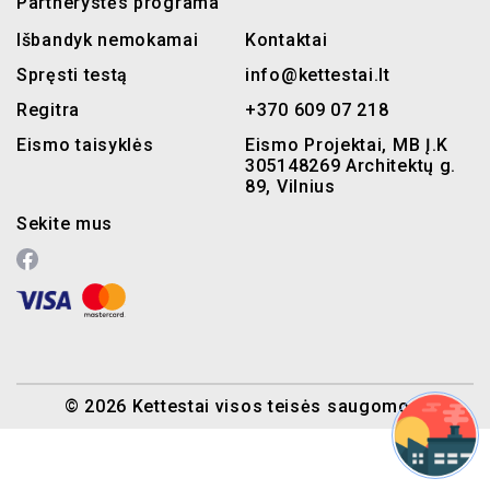
Partnerystės programa
Išbandyk nemokamai
Kontaktai
Spręsti testą
info@kettestai.lt
Regitra
+370 609 07 218
Eismo taisyklės
Eismo Projektai, MB Į.K
305148269 Architektų g.
89, Vilnius
Sekite mus
© 2026 Kettestai visos teisės saugomos.