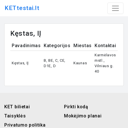
KETtestai.lt
Kęstas, IĮ
Pavadinimas
Kategorijos
Miestas
Kontaktai
Karmėlavos
B, BE, C, CE,
mstl.,
Kęstas, IĮ
Kaunas
D1E, D
Vilniaus g.
40
KET bilietai
Pirkti kodą
Taisyklės
Mokėjimo planai
Privatumo politika