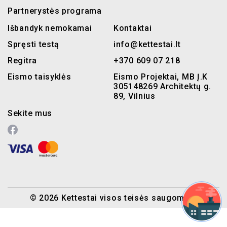
Partnerystės programa
Išbandyk nemokamai
Kontaktai
Spręsti testą
info@kettestai.lt
Regitra
+370 609 07 218
Eismo taisyklės
Eismo Projektai, MB Į.K
305148269 Architektų g.
89, Vilnius
Sekite mus
© 2026 Kettestai visos teisės saugomos.