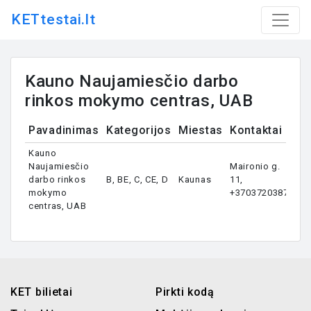
KETtestai.lt
Kauno Naujamiesčio darbo
rinkos mokymo centras, UAB
Pavadinimas
Kategorijos
Miestas
Kontaktai
Kauno
Naujamiesčio
Maironio g.
darbo rinkos
B, BE, C, CE, D
Kaunas
11,
mokymo
+37037203877
centras, UAB
KET bilietai
Pirkti kodą