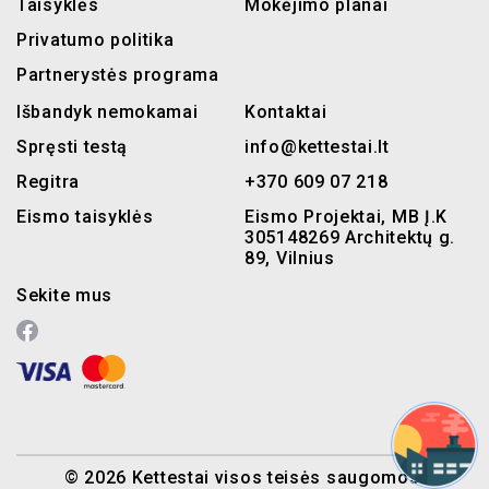
Taisyklės
Mokėjimo planai
Privatumo politika
Partnerystės programa
Išbandyk nemokamai
Kontaktai
Spręsti testą
info@kettestai.lt
Regitra
+370 609 07 218
Eismo taisyklės
Eismo Projektai, MB Į.K
305148269 Architektų g.
89, Vilnius
Sekite mus
© 2026 Kettestai visos teisės saugomos.