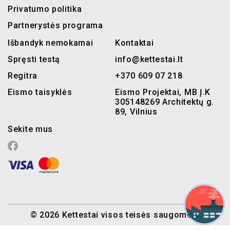
Privatumo politika
Partnerystės programa
Išbandyk nemokamai
Kontaktai
Spręsti testą
info@kettestai.lt
Regitra
+370 609 07 218
Eismo taisyklės
Eismo Projektai, MB Į.K
305148269 Architektų g.
89, Vilnius
Sekite mus
© 2026 Kettestai visos teisės saugomos.