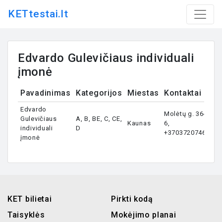
KETtestai.lt
Edvardo Gulevičiaus individuali
įmonė
Pavadinimas
Kategorijos
Miestas
Kontaktai
Edvardo
Molėtų g. 36-
Gulevičiaus
A, B, BE, C, CE,
Kaunas
6,
individuali
D
+37037207469
įmonė
KET bilietai
Pirkti kodą
Taisyklės
Mokėjimo planai