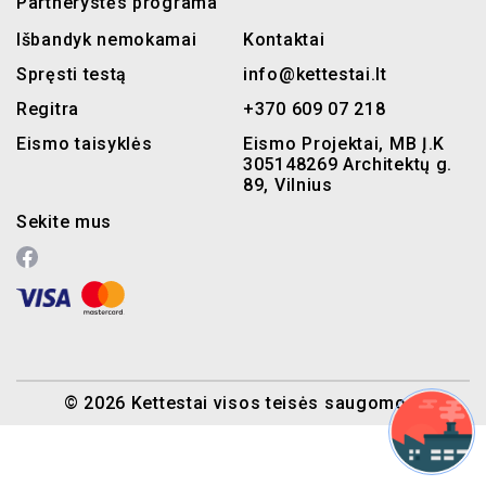
Partnerystės programa
Išbandyk nemokamai
Kontaktai
Spręsti testą
info@kettestai.lt
Regitra
+370 609 07 218
Eismo taisyklės
Eismo Projektai, MB Į.K
305148269 Architektų g.
89, Vilnius
Sekite mus
© 2026 Kettestai visos teisės saugomos.