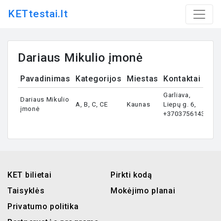
KETtestai.lt
Dariaus Mikulio įmonė
Pavadinimas
Kategorijos
Miestas
Kontaktai
Garliava,
Dariaus Mikulio
A, B, C, CE
Kaunas
Liepų g. 6,
įmonė
+37037561438
KET bilietai
Pirkti kodą
Taisyklės
Mokėjimo planai
Privatumo politika