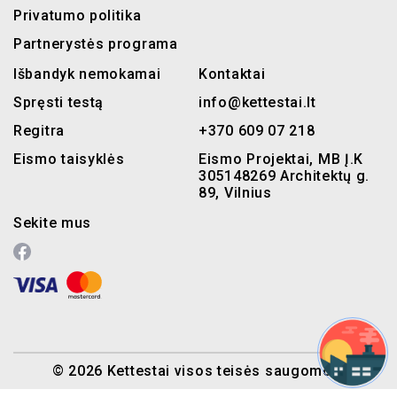
Privatumo politika
Partnerystės programa
Išbandyk nemokamai
Kontaktai
Spręsti testą
info@kettestai.lt
Regitra
+370 609 07 218
Eismo taisyklės
Eismo Projektai, MB Į.K
305148269 Architektų g.
89, Vilnius
Sekite mus
© 2026 Kettestai visos teisės saugomos.