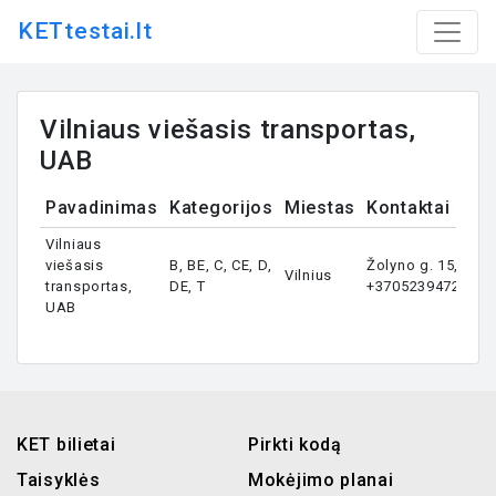
KETtestai.lt
Vilniaus viešasis transportas,
UAB
Pavadinimas
Kategorijos
Miestas
Kontaktai
Vilniaus
viešasis
B, BE, C, CE, D,
Žolyno g. 15,
Vilnius
transportas,
DE, T
+37052394721
UAB
KET bilietai
Pirkti kodą
Taisyklės
Mokėjimo planai