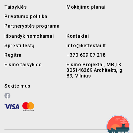
Taisyklės
Mokėjimo planai
Privatumo politika
Partnerystės programa
Išbandyk nemokamai
Kontaktai
Spręsti testą
info@kettestai.lt
Regitra
+370 609 07 218
Eismo taisyklės
Eismo Projektai, MB Į.K
305148269 Architektų g.
89, Vilnius
Sekite mus