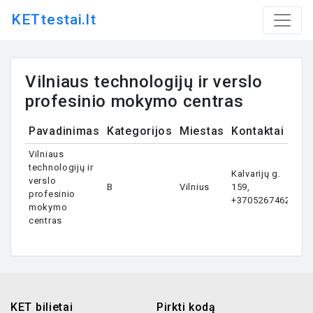
KETtestai.lt
Vilniaus technologijų ir verslo
profesinio mokymo centras
Pavadinimas
Kategorijos
Miestas
Kontaktai
Vilniaus
technologijų ir
Kalvarijų g.
verslo
B
Vilnius
159,
profesinio
+37052674629
mokymo
centras
KET bilietai
Pirkti kodą