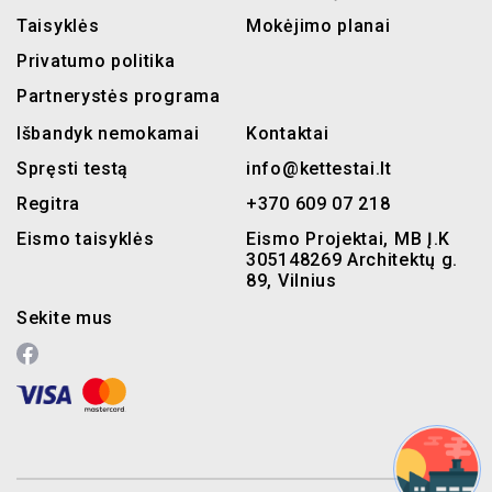
Taisyklės
Mokėjimo planai
Privatumo politika
Partnerystės programa
Išbandyk nemokamai
Kontaktai
Spręsti testą
info@kettestai.lt
Regitra
+370 609 07 218
Eismo taisyklės
Eismo Projektai, MB Į.K
305148269 Architektų g.
89, Vilnius
Sekite mus