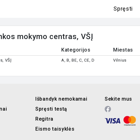
Spręsti
rinkos mokymo centras, VŠĮ
Kategorijos
Miestas
s, VŠĮ
A, B, BE, C, CE, D
Vilnius
Išbandyk nemokamai
Sekite mus
nai
Spręsti testą
Regitra
Eismo taisyklės