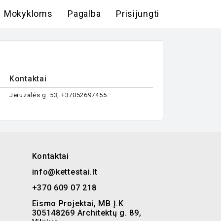
Mokykloms
Pagalba
Prisijungti
Kontaktai
Jeruzalės g. 53, +37052697455
Kontaktai
info@kettestai.lt
+370 609 07 218
Eismo Projektai, MB Į.K
305148269 Architektų g. 89,