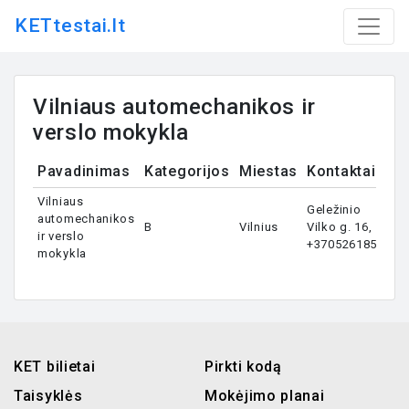
KETtestai.lt
Vilniaus automechanikos ir
verslo mokykla
Pavadinimas
Kategorijos
Miestas
Kontaktai
Vilniaus
Geležinio
automechanikos
B
Vilnius
Vilko g. 16,
ir verslo
+37052618524
mokykla
KET bilietai
Pirkti kodą
Taisyklės
Mokėjimo planai