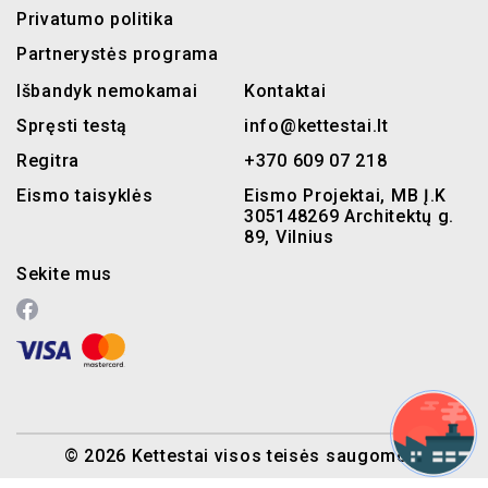
Privatumo politika
Partnerystės programa
Išbandyk nemokamai
Kontaktai
Spręsti testą
info@kettestai.lt
Regitra
+370 609 07 218
Eismo taisyklės
Eismo Projektai, MB Į.K
305148269 Architektų g.
89, Vilnius
Sekite mus
© 2026 Kettestai visos teisės saugomos.